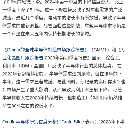
了0.6%的轻微下滑。2024年第一季度的下降幅度更大，比上
一季度下降了5.1%。这一下降趋势反映了对车载需求的广泛
减速。最近几个季度，电动车的增长率有所放缓，导致了半导
体需求的重新调整。尽管面临这些挑战，车载半导体市场仍是
一个有望在未来五年内保持长期增长的领域。
《
Omdia的全球半导体制造市场跟踪报告
》
（GMMT）和《
专
业化晶圆厂跟踪报告
-2023年第四季度报告
》
显示，综合工厂
利用率（IDM + 晶圆厂）反映了半导体行业的总体趋势。 在
2022年新冠疫情初期，半导体需求达到顶峰，但在该年的下
半年，这一需求显著放缓，与此同时，创纪录的高库存水平也
对市场产生了重大影响，从而导致其利用率急剧下降。 尽管
半导体收入在2023年持续增长，但制造工厂的利用率仍然维
持在80%左右的较低水平。
Omdia半导体研究首席分析师Craig Stice
表示："2023年下半