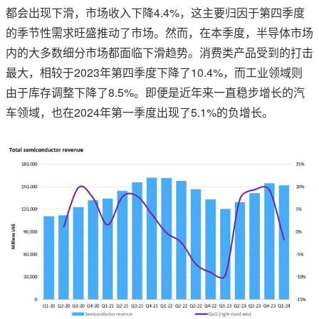
都会出现下滑，市场收入下降4.4%，这主要归因于第四季度
的季节性需求旺盛推动了市场。然而，在本季度，半导体市场
内的大多数细分市场都面临下滑趋势。消费类产品受到的打击
最大，相较于2023年第四季度下降了10.4%，而工业领域则
由于库存调整下降了8.5%。即便是近年来一直稳步增长的汽
车领域，也在2024年第一季度出现了5.1%的负增长。