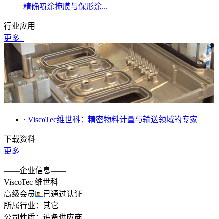
精确喷涂掩膜与保形涂...
行业应用
更多+
· ViscoTec维世科：精密物料计量与输送领域的专家
下载资料
更多+
——企业信息——
ViscoTec 维世科
高级会员
已通过认证
所属行业：
其它
公司性质：
设备供应商