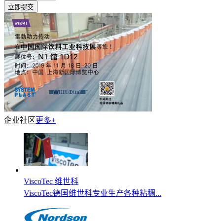
企业社区
更多+
ViscoTec 维世科
ViscoTec德国维世科专业生产各种粘稠...