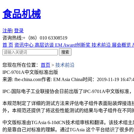
食品机械
注册
|
登录
咨询热线:+（86）010 63308519
首 页
资讯中心
高层访谈
EM Award创新奖
技术前沿
展会概览
您现在所在位置：
首页
>
技术前沿
IPC-9701A中文版标准出版
来源: fbe-china.com
作者: EM Asia China
时间：2019-11-19 16:47:
IPC-国际电子工业联接协会日前出版了IPC-9701A中文
本规范制定了详细的测试方法来评估电子组件表面贴装焊接连
外，本规范还提供了将这些性能测试的结果与电子组件在不同
中文版标准由TGAsia 6-10dCN技术组审核和翻译。该
的是靠自己对标准的理解。通过TGAsia 这个平台结识了很