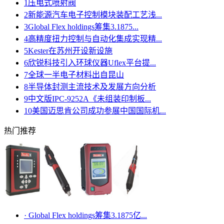
1
压电式喷射阀
2
新能源汽车电子控制模块装配工艺浅...
3
Global Flex holdings筹集3.1875...
4
高精度扭力控制与自动化集成实现精...
5
Kester在苏州开设新设施
6
欣锐科技引入环球仪器Uflex平台提...
7
全球一半电子材料出自昆山
8
半导体封测主流技术及发展方向分析
9
中文版IPC-9252A《未组装印制板...
10
美国迈思肯公司成功参展中国国际机...
热门推荐
·
Global Flex holdings筹集3.1875亿...