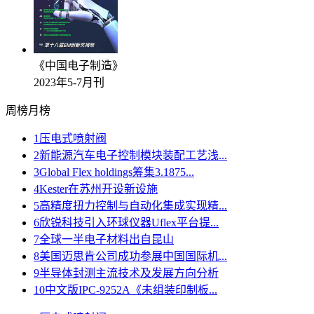
《中国电子制造》
2023年5-7月刊
周榜
月榜
1
压电式喷射阀
2
新能源汽车电子控制模块装配工艺浅...
3
Global Flex holdings筹集3.1875...
4
Kester在苏州开设新设施
5
高精度扭力控制与自动化集成实现精...
6
欣锐科技引入环球仪器Uflex平台提...
7
全球一半电子材料出自昆山
8
美国迈思肯公司成功参展中国国际机...
9
半导体封测主流技术及发展方向分析
10
中文版IPC-9252A《未组装印制板...