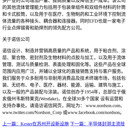
多产业的公司增加产量、提高质量以及降低生产成本。该公司
的其他流体管理能力包括用于包装单组件和双组件材料的针筒
和卡式胶筒，以及用于在医疗、生物制药和工业环境下控制流
体流量的各种接头、耦合器和连接器。同时EFD也是一家电子
行业点焊锡膏和助焊剂的领先配方公司。
关于诺信公司
诺信设计、制造并营销高质量的产品和系统，用于粘合剂、涂
层、聚合物、密封剂及生物材料的点胶与加工，以及用于流体
管理、测试与质量检测、表面处理和固化等。这些产品在全球
范围内应用广泛，并辅以全球化的直接销售支持与客户服务。
我们服务于众多耐用与非耐用消费品及技术终端市场，包括包
装、无纺布、电子、医疗、器材、能源、运输、建筑与施工，
以及一般的产品装配与涂装。诺信创办于1954年，总部位于俄
亥俄州韦斯特莱克(Westlake)，在全球30多个国家 设有运营和
支持办事处。请造访诺信网页，网址为： www.nordson.com、
www.twitter.com/Nordson_Corp 或www.facebook.com/nordson。
上一篇：Kester在苏州开设新设施
下一篇：半导体封测主流技