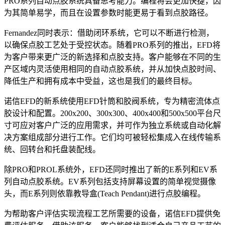
PRO系列自动点胶系统具备思考能力。编程将会更加快捷，因
为其简单易学，而且在设置参数时能更易于看到点胶路径。
Fernandez同时表示：借助闭环系统，它可以不断进行检测，
以确保点胶工艺处于受控状态。随着PRO系列的推出，EFD将
为客户带来更广泛的新选择和点胶支持。客户能够在不同的生
产区域内灵活使用相同的自动点胶系统，并从加快点胶时间、
降低生产和拥有成本中受益，这也是我们的最终目标。
诺信EFD的新系统使用EFD针筒和胶阀系统，专为精密流体点
胶设计和配置。200x200、300x300、400x400和500x500平台尺
寸可应对客户广泛的应用需求，并可作为独立系统或自动化解
决方案组成部分进行工作。它们均可被轻松集成入在线传输系
统、回转台和托盘装配线。
除PRO和PROL系统外，EFD还同时推出了新的E系列和EV系
列自动点胶系统。EV系列包括支持屏幕设置的简单视觉摄像
头，而E系列则依靠教导盒(Teach Pendant)进行点胶编程。
为帮助客户评估实现流程工艺所需要的设备，诺信EFD提供免