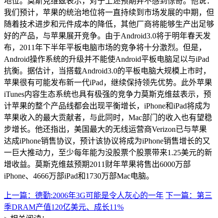
地位。莫斯克维兹表示，对于上述预期并不感到惊奇。他说：
我们预计，苹果的统治地位将一直持续到市场发展的中期，但
随着技术进步和元件成本的降低，其他厂商将能够生产出足够
好的产品，与苹果展开竞争。由于Android3.0将于明年春天发
布，2011年下半年平板电脑市场的竞争将十分激烈。但是，
Android操作系统的升级并不能使Android平板电脑足以与iPad
抗衡。据估计，当搭载Android3.0的平板电脑大规模上市时，
苹果很有可能发布新一代iPad，继续保持领先优势。此外苹果
iTunes内容生态系统也具有极强的竞争力莫斯克维兹表示，预
计苹果的整个产品线都会出现平衡增长，iPhone和iPad将成为
苹果收入的最大贡献者，与此同时，Mac部门的收入也有望稳
步增长。他还指出，美国最大的无线运营商Verizon已与苹果
达成iPhone销售协议，预计该协议将成为iPhone销售增长的又
一巨大推动力，至少每年能为没股票个股票带来1.25美元的新
增收益。莫斯克维兹预期2011财年苹果将售出6000万部
iPhone、4666万部iPad和1730万部Mac电脑。
上一篇：德勤:2006年3G可能是令人灰心的一年
下一篇：第三
季DRAM产值120亿美元、成长11%