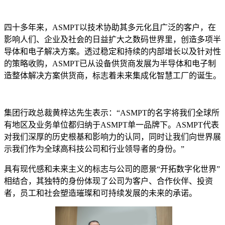
四⼗多年来，ASMPT以技术协助其多元化且广泛的客⼾，在
影响⼈们、企业及社会的⽇益扩⼤之数码世界里，创造多项半
导体和电⼦解决⽅案。透过稳定和持续的内部增长以及针对性
的策略收购，ASMPT已从设备供货商发展为半导体和电⼦制
造整体解决⽅案供货商，标志着未来集成化智慧⼯厂的诞⽣。
集团⾏政总裁⻩梓达先⽣表⽰：“ASMPT的名字将我们全球所
有地区及业务单位都归纳于ASMPT单⼀品牌下。ASMPT代表
对我们深厚的历史根基和影响⼒的认同，同时让我们向世界展
⽰我们作为全球⾼科技公司和⾏业领导者的⾝份。”
具有现代感和未来主义的标志与公司的愿景“开拓数字化世界”
相结合，其独特的⾝份体现了公司为客⼾、合作伙伴、投资
者，员⼯和社会塑造璀璨和可持续发展的未来的承诺。