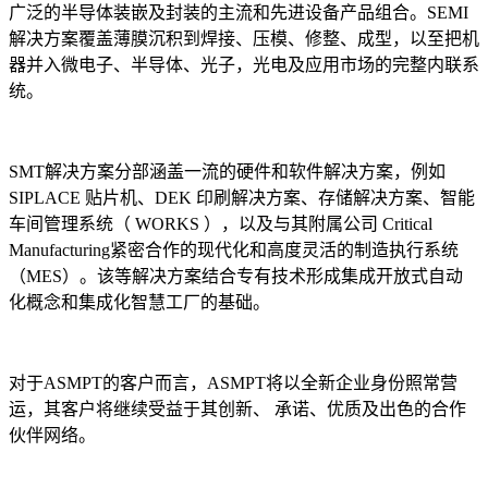
广泛的半导体装嵌及封装的主流和先进设备产品组合。SEMI
解决⽅案覆盖薄膜沉积到焊接、压模、修整、成型，以⾄把机
器并⼊微电⼦、半导体、光⼦，光电及应⽤市场的完整内联系
统。
SMT解决⽅案分部涵盖⼀流的硬件和软件解决⽅案，例如
SIPLACE 贴片机、DEK 印刷解决⽅案、存储解决⽅案、智能
车间管理系统（ WORKS ），以及与其附属公司 Critical
Manufacturing紧密合作的现代化和⾼度灵活的制造执⾏系统
（MES）。该等解决⽅案结合专有技术形成集成开放式⾃动
化概念和集成化智慧⼯厂的基础。
对于ASMPT的客⼾⽽⾔，ASMPT将以全新企业⾝份照常营
运，其客⼾将继续受益于其创新、 承诺、优质及出⾊的合作
伙伴网络。