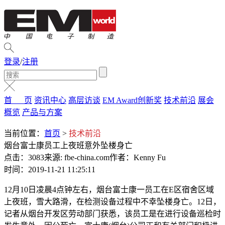
登录
/
注册
首 页
资讯中心
高层访谈
EM Award创新奖
技术前沿
展会
概览
产品与方案
当前位置：
首页
>
技术前沿
烟台富士康员工上夜班意外坠楼身亡
点击：3083
来源: fbe-china.com
作者：Kenny Fu
时间：2019-11-21 11:25:11
12月10日凌晨4点钟左右，烟台富士康一员工在E区宿舍区域
上夜班，雪大路滑，在检测设备过程中不幸坠楼身亡。12日，
记者从烟台开发区劳动部门获悉，该员工是在进行设备巡检时