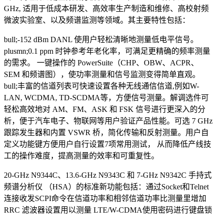
GHz, 适用于低成本研发、高效率生产制造和维修、高校射频
微波实验室、以及频谱监测等领域。其主要特性包括：
bull;-152 dBm DANL 使用户轻松清晰地测量低电平信号。
plusmn;0.1 ppm 时钟参考年老化率，可满足更精确的频率测量
的需求。 一键操作的 PowerSuite（CHP、OBW、ACPR、
SEM 和频谱图），使功率测量和信号监测变得简单直观。
bull;丰富的信道列表可快速设置各种无线通信信道,例如W-
LAN, WCDMA, TD-SCDMA等，方便信号测量。解调选件可
轻松高效地对 AM、FM、ASK 和 FSK 信号进行更深入的分
析，便于汽车电子、物联网等用户验证产品性能。可选 7 GHz
跟踪发生器和内置 VSWR 桥，简化传输和反射测量。用户自
定义功能键方便用户自行设置7项常用测试， 从而降低产线技
工的操作难度，提高测量的效率和可重复性。
20-GHz N9344C、13.6-GHz N9343C 和 7-GHz N9342C 手持式
频谱分析仪 （HSA）的标准新功能包括：通过Socket和Telnet
连接收发SCPI命令在信道功率和相邻信道功率比测量里增加
RRC 滤波器设置用以测量 LTE/W-CDMA使用密码进行键盘锁