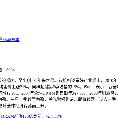
产品与方案
：6034
续增长的幅度，至少创下5年来之最。该机构遂看好产业后市，2010年
均售价上涨21%，同样超越第2季增幅的19%。iSuppli表示，
9%。2007年全球DRAM销售额年减7.5%，2008年则遽降25.1%
。三星上季转亏为盈，美光财报则暗示即将转盈。过去一季，台湾五
可望随全球经济复苏而上升。
DRAM产值120亿美元、成长11%