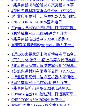
3
兆易创新携前沿解决方案亮相2026慕...
4
英凯先进材料有限责任公司（YINC...
5
行业应用案例｜洁净室机器人如何做...
6
NEPCON ASIA 2026亚洲电子...
7
Dymax推出9310胶粘剂，打造高可靠...
8
思特威携MicroLED高速光互连方...
9
兆易创新推出首款GD24CL系列I²...
10
安森美将收购Synaptics，助力下一...
1
近1500家慕尼黑上海光博会参展商名...
2
京东方总投资175亿上马第六代液晶面...
3
兆易创新携前沿解决方案亮相2026慕...
4
英凯先进材料有限责任公司（YINC...
5
行业应用案例｜洁净室机器人如何做...
6
思特威携MicroLED高速光互连方...
7
兆易创新推出首款GD24CL系列I²...
8
Dymax推出9310胶粘剂，打造高可靠...
9
NEPCON ASIA 2026亚洲电子...
10
向实而生：Qorvo 以全栈 UWB 方...