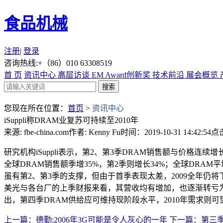
食品机械
注册
|
登录
咨询热线:+（86）010 63308519
首 页
资讯中心
高层访谈
EM Award创新奖
技术前沿
展会概览
您现在所在位置：
首页
>
资讯中心
iSuppli称DRAM业复苏可持续至2010年
来源: fbe-china.com
作者: Kenny Fu
时间：2019-10-31 14:42:54
点击
研究机构iSuppli表示，第2、第3季DRAM销售额与价格连
全球DRAM销售额季增35%，第2季则增长34%；全球DRAM平
虽有第2、第3季的支撑，但由于首季表现太差，2009全年仍将下滑12.
美光与各台厂的上季财报来看，其营收均有增加，也逐渐转亏为盈
出，第四季DRAM供给应可维持现阶段水平，2010年需求则
上一篇：德勤:2006年3G可能是令人灰心的一年
下一篇：第三季