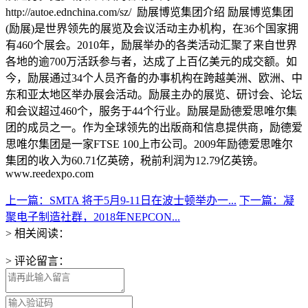
http://autoe.ednchina.com/sz/ 励展博览集团介绍 励展博览集团
(励展)是世界领先的展览及会议活动主办机构，在36个国家拥
有460个展会。2010年，励展举办的各类活动汇聚了来自世界
各地的逾700万活跃参与者，达成了上百亿美元的成交额。如
今，励展通过34个人员齐备的办事机构在跨越美洲、欧洲、中
东和亚太地区举办展会活动。励展主办的展览、研讨会、论坛
和会议超过460个，服务于44个行业。励展是励德爱思唯尔集
团的成员之一。作为全球领先的出版商和信息提供商，励德爱
思唯尔集团是一家FTSE 100上市公司。2009年励德爱思唯尔
集团的收入为60.71亿英磅，税前利润为12.79亿英镑。
www.reedexpo.com
上一篇：SMTA 将于5月9-11日在波士顿举办一...
下一篇：凝
聚电子制造社群，2018年NEPCON...
> 相关阅读：
> 评论留言：