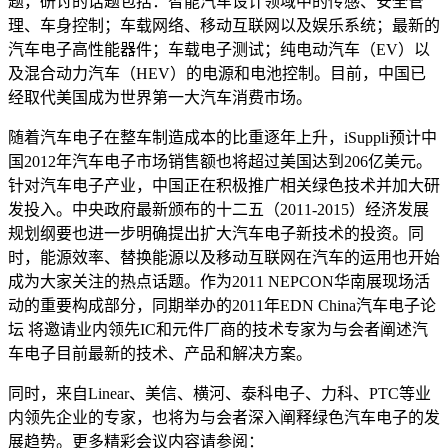
题，研讨的话题包括：智能汽车设计领域中的传感、安全管
理、车身控制；车载网络、移动互联网以及娱乐系统；最新的
汽车电子高性能器件；车载电子测试；纯电动汽车（EV）以
及混合动力汽车（HEV）的电源和电池控制。目前，中国已
经取代美国成为世界第一大汽车消费市场。
随着汽车电子在整车制造成本的比重逐年上升，iSuppli预计中
国2012年汽车电子市场销售额也将超过美国达到206亿美元。
针对汽车电子产业，中国正在积极推广相关绿色技术并加大研
发投入。中央政府最新颁布的十二五（2011-2015）经济发展
规划纲要也进一步明确提出扩大汽车电子新技术的投资。同
时，能源效率、替换能源以及移动互联网在汽车的运用也开始
成为大家关注的热点话题。作为2011 NEPCON华南展现场活
动的重要构成部分，同期举办的2011年EDN China汽车电子论
坛 将邀请业内领先IC和元件厂商的技术专家为与会者阐述汽
车电子目前最新的技术、产品和解决方案。
同时，来自Linear、美信、横河、泰科电子、力科、PTC等业
内领先企业的专家，也将为与会者深入阐释绿色汽车电子的发
展趋势。更多精彩会议内容请参阅：